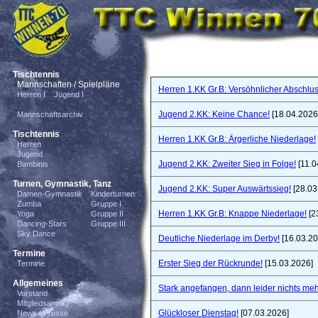
Tischtennis
Mannschaften / Spielpläne
Herren 1.KK Gr.B: Versöhnlicher Abschlus
Herren I
Jugend I
Jugend 2.KK: Keine Chance!
[18.04.2026
Mannschaftsarchiv
Tischtennis
Herren 1.KK Gr.B: Ärgerliche Niederlage!
Herren
Jugend
Jugend 2.KK: Zweiter Sieg in Folge!
[11.0
Bambinis
Turnen, Gymnastik, Tanz
Jugend 2.KK: Super Auswärtssieg!
[28.03
Damen-Gymnastik
Kinderturnen:
Zumba
Gruppe I
Herren 1.KK Gr.B: Knappe Niederlage!
[2
Yoga
Gruppe II
Dancing-Stars
Gruppe III
Sky Dance
Deutliche Niederlage im Derby!
[16.03.20
Termine
Erster Sieg der Rückrunde!
[15.03.2026]
Termine
Allgemeines
Stark angefangen, dann leider nichts meh
Vorstand
Mitgliedsantrag
Glückloser Dienstag!
[07.03.2026]
News / Presse