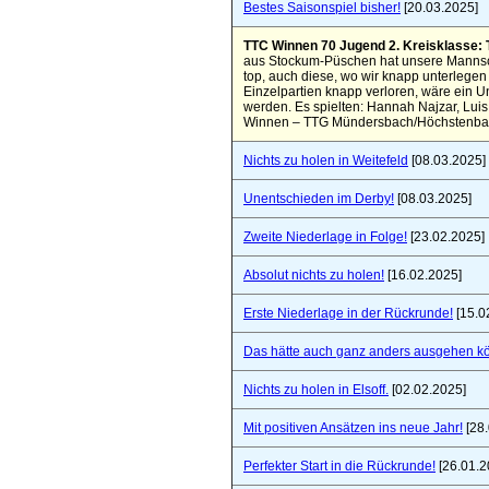
Bestes Saisonspiel bisher!
[20.03.2025]
TTC Winnen 70 Jugend 2. Kreisklasse:
aus Stockum-Püschen hat unsere Mannsch
top, auch diese, wo wir knapp unterlegen
Einzelpartien knapp verloren, wäre ein 
werden. Es spielten: Hannah Najzar, Lui
Winnen – TTG Mündersbach/Höchstenbach
Nichts zu holen in Weitefeld
[08.03.2025]
Unentschieden im Derby!
[08.03.2025]
Zweite Niederlage in Folge!
[23.02.2025]
Absolut nichts zu holen!
[16.02.2025]
Erste Niederlage in der Rückrunde!
[15.0
Das hätte auch ganz anders ausgehen k
Nichts zu holen in Elsoff.
[02.02.2025]
Mit positiven Ansätzen ins neue Jahr!
[28.
Perfekter Start in die Rückrunde!
[26.01.2