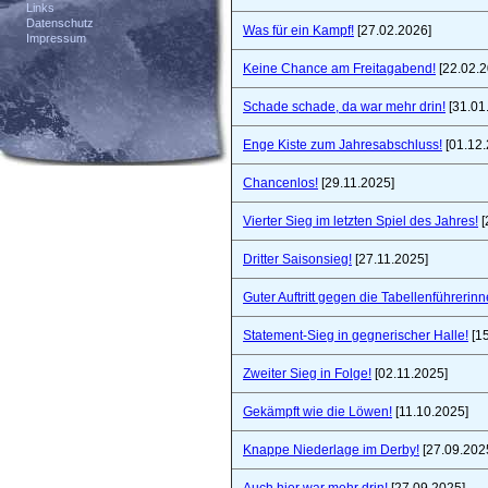
Links
Datenschutz
Was für ein Kampf!
[27.02.2026]
Impressum
Keine Chance am Freitagabend!
[22.02.2
Schade schade, da war mehr drin!
[31.01
Enge Kiste zum Jahresabschluss!
[01.12.
Chancenlos!
[29.11.2025]
Vierter Sieg im letzten Spiel des Jahres!
[
Dritter Saisonsieg!
[27.11.2025]
Guter Auftritt gegen die Tabellenführerinn
Statement-Sieg in gegnerischer Halle!
[15
Zweiter Sieg in Folge!
[02.11.2025]
Gekämpft wie die Löwen!
[11.10.2025]
Knappe Niederlage im Derby!
[27.09.202