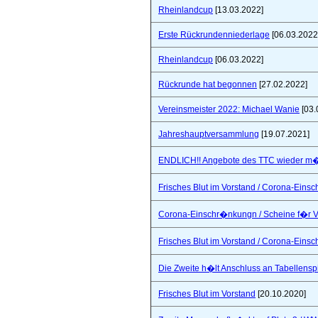
Rheinlandcup
[13.03.2022]
Erste Rückrundenniederlage
[06.03.2022
Rheinlandcup
[06.03.2022]
Rückrunde hat begonnen
[27.02.2022]
Vereinsmeister 2022: Michael Wanie
[03.
Jahreshauptversammlung
[19.07.2021]
ENDLICH!! Angebote des TTC wieder m�
Frisches Blut im Vorstand / Corona-Ein
Corona-Einschr�nkungn / Scheine f�r V
Frisches Blut im Vorstand / Corona-Ein
Die Zweite h�lt Anschluss an Tabellensp
Frisches Blut im Vorstand
[20.10.2020]