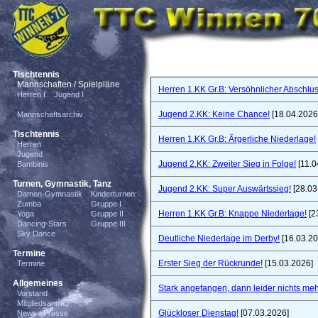
Tischtennis
Mannschaften / Spielpläne
Herren 1.KK Gr.B: Versöhnlicher Abschlus
Herren I
Jugend I
Jugend 2.KK: Keine Chance!
[18.04.2026
Mannschaftsarchiv
Tischtennis
Herren 1.KK Gr.B: Ärgerliche Niederlage!
Herren
Jugend
Jugend 2.KK: Zweiter Sieg in Folge!
[11.0
Bambinis
Turnen, Gymnastik, Tanz
Jugend 2.KK: Super Auswärtssieg!
[28.03
Damen-Gymnastik
Kinderturnen:
Zumba
Gruppe I
Herren 1.KK Gr.B: Knappe Niederlage!
[2
Yoga
Gruppe II
Dancing-Stars
Gruppe III
Sky Dance
Deutliche Niederlage im Derby!
[16.03.20
Termine
Erster Sieg der Rückrunde!
[15.03.2026]
Termine
Allgemeines
Stark angefangen, dann leider nichts meh
Vorstand
Mitgliedsantrag
Glückloser Dienstag!
[07.03.2026]
News / Presse