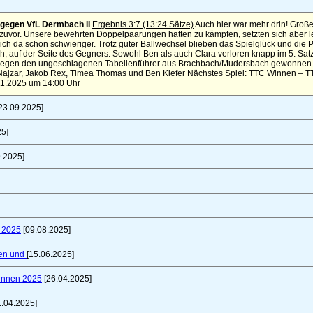
gegen VfL Dermbach II
Ergebnis 3:7 (13:24 Sätze)
Auch hier war mehr drin! Große
uvor. Unsere bewehrten Doppelpaarungen hatten zu kämpfen, setzten sich aber le
ich da schon schwieriger. Trotz guter Ballwechsel blieben das Spielglück und die P
 auf der Seite des Gegners. Sowohl Ben als auch Clara verloren knapp im 5. Satz.
gegen den ungeschlagenen Tabellenführer aus Brachbach/Mudersbach gewonnen. E
 Najzar, Jakob Rex, Timea Thomas und Ben Kiefer Nächstes Spiel: TTC Winnen – 
11.2025 um 14:00 Uhr
23.09.2025]
25]
.2025]
t 2025
[09.08.2025]
fen und
[15.06.2025]
innen 2025
[26.04.2025]
1.04.2025]