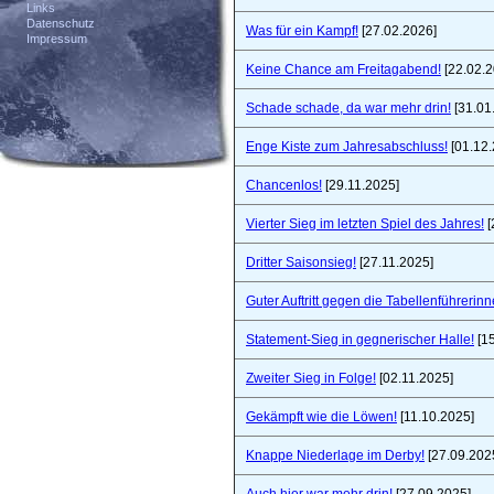
Links
Datenschutz
Was für ein Kampf!
[27.02.2026]
Impressum
Keine Chance am Freitagabend!
[22.02.2
Schade schade, da war mehr drin!
[31.01
Enge Kiste zum Jahresabschluss!
[01.12.
Chancenlos!
[29.11.2025]
Vierter Sieg im letzten Spiel des Jahres!
[
Dritter Saisonsieg!
[27.11.2025]
Guter Auftritt gegen die Tabellenführerinn
Statement-Sieg in gegnerischer Halle!
[15
Zweiter Sieg in Folge!
[02.11.2025]
Gekämpft wie die Löwen!
[11.10.2025]
Knappe Niederlage im Derby!
[27.09.202