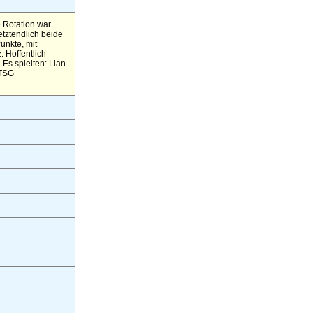
 Rotation war
tztendlich beide
unkte, mit
 Hoffentlich
s spielten: Lian
TTSG