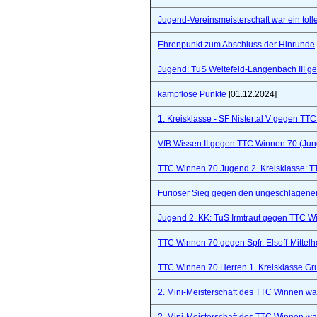
Jugend-Vereinsmeisterschaft war ein toll
Ehrenpunkt zum Abschluss der Hinrunde
Jugend: TuS Weitefeld-Langenbach III 
kampflose Punkte
[01.12.2024]
1. Kreisklasse - SF Nistertal V gegen TT
VfB Wissen II gegen TTC Winnen 70 (Ju
TTC Winnen 70 Jugend 2. Kreisklasse: 
Furioser Sieg gegen den ungeschlagenen
Jugend 2. KK: TuS Irmtraut gegen TTC W
TTC Winnen 70 gegen Spfr. Elsoff-Mittelho
TTC Winnen 70 Herren 1. Kreisklasse Gr
2. Mini-Meisterschaft des TTC Winnen war 