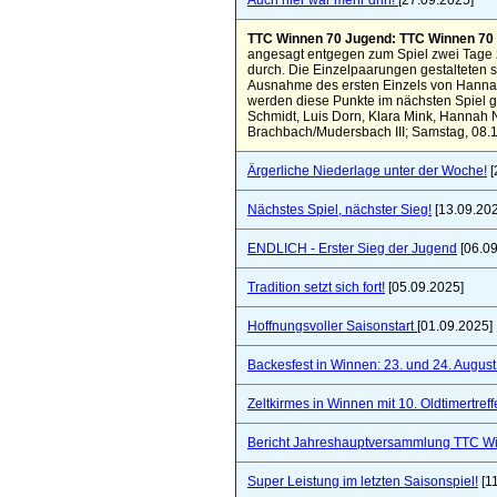
Auch hier war mehr drin!
[27.09.2025]
TTC Winnen 70 Jugend: TTC Winnen 70 
angesagt entgegen zum Spiel zwei Tage z
durch. Die Einzelpaarungen gestalteten s
Ausnahme des ersten Einzels von Hannah,
werden diese Punkte im nächsten Spiel 
Schmidt, Luis Dorn, Klara Mink, Hannah
Brachbach/Mudersbach III; Samstag, 08.
Ärgerliche Niederlage unter der Woche!
[
Nächstes Spiel, nächster Sieg!
[13.09.20
ENDLICH - Erster Sieg der Jugend
[06.09
Tradition setzt sich fort!
[05.09.2025]
Hoffnungsvoller Saisonstart
[01.09.2025]
Backesfest in Winnen: 23. und 24. Augus
Zeltkirmes in Winnen mit 10. Oldtimertref
Bericht Jahreshauptversammlung TTC W
Super Leistung im letzten Saisonspiel!
[1