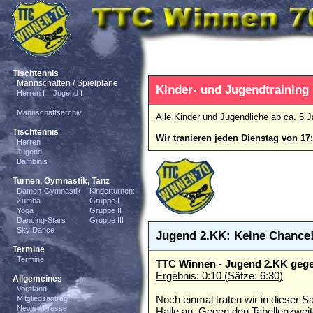
Tischtennis
Mannschaften / Spielpläne
Kinder- und Jugendtraining 
Herren I
Jugend I
Mannschaftsarchiv
Alle Kinder und Jugendliche ab ca. 5 
Tischtennis
Wir tranieren jeden Dienstag von 17
Herren
Jugend
Bambinis
Turnen, Gymnastik, Tanz
Damen-Gymnastik
Kinderturnen:
Zumba
Gruppe I
Yoga
Gruppe II
Dancing-Stars
Gruppe III
Sky Dance
Jugend 2.KK: Keine Chance
Termine
Termine
TTC Winnen - Jugend 2.KK geg
Ergebnis: 0:10 (Sätze: 6:30)
Allgemeines
Vorstand
Noch einmal traten wir in dieser S
Mitgliedsantrag
News / Presse
Halle an. Gegen den Tabellenzweite