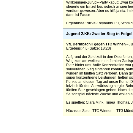
Willkommen-Zurück-Party kaputt. Zwar ko
steuerte ein Einzel bei, jedoch gingen h
verdient gewesen. Aber es hilft ja nix. I
dann ist Pause.
Ergebnisse: Nickel/Reynolds 1:0, Schmidt/
Jugend 2.KK: Zweiter Sieg in Folge!
VfL Dermbach II gegen TTC Winnen - J
Ergebnis: 4:6 (Sätze: 18:23)
Aufgrund der Spielzeit in den Osterferien
Weg zum am weitesten entfernten Gastspie
Platz hinter uns. Volle Konzentration wa
souveränen Sieg einfahren konnten, hatte
wurden im fünften Satz verloren. Dann gin
super konzentrierte Leistungen, ließen s
Punkte an diesem Tag auf unser Konto. De
letztlich für den Auswärtssieg sorgte. B
fünften Satz geschlagen geben. Nach diese
Saisonspiel nächste Woche und wollen auc
Es spielten: Clara Mink, Timea Thomas, 
Nächstes Spiel: TTC Winnen – TTG Münd