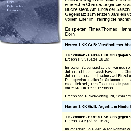
Links
eine echte Chance. Sogar die kn
Datenschutz
Buche steht. Am Ende der Saison l
Impressum
Gegensatz zum letzten Jahr ein vo
vollem Eifer im Training die nächst
Es spielten: Timea Thomas, Hannah
Dorn
Herren 1.KK Gr.B: Versöhnlicher Ab
TTC Winnen - Herren 1.KK Gr.B gegen SF
Ergebnis: 5:5 (Sätze: 18:19)
Im letzten Saisonspiel zeigten wir noch
Julian und Ingo als auch Fayyad und Chr
Julian, der auch noch seine zwei Einze
Punktgewinn letztlich fix. So kommt ein
ordentlich bei gutem Essen und ein paar 
voller Kraft in die neue Saison.
Ergebnisse: Nickel/Wohnig 1:0, Schmidt/Mu
Herren 1.KK Gr.B: Ärgerliche Nieder
TTC Winnen - Herren 1.KK Gr.B gegen 
Ergebnis: 4:6 (Sätze: 18:20)
Im vorletzten Spiel der Saison konnten w