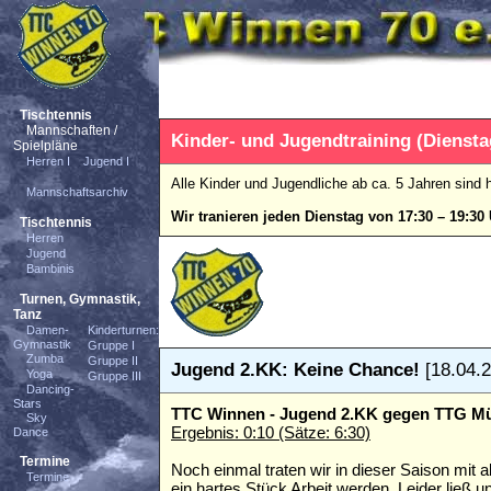
Tischtennis
Mannschaften /
Kinder- und Jugendtraining (Diensta
Spielpläne
Herren I
Jugend I
Alle Kinder und Jugendliche ab ca. 5 Jahren sind
Mannschaftsarchiv
Wir tranieren jeden Dienstag von 17:30 – 19:3
Tischtennis
Herren
Jugend
Bambinis
Turnen, Gymnastik,
Tanz
Damen-
Kinderturnen:
Gymnastik
Gruppe I
Zumba
Gruppe II
Jugend 2.KK: Keine Chance!
[18.04.2
Yoga
Gruppe III
Dancing-
Stars
TTC Winnen - Jugend 2.KK gegen TTG Mü
Sky
Ergebnis: 0:10 (Sätze: 6:30)
Dance
Termine
Noch einmal traten wir in dieser Saison mit 
Termine
ein hartes Stück Arbeit werden. Leider lie