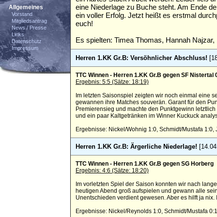
eine Niederlage zu Buche steht. Am Ende de
Allgemeines
Vorstand
ein voller Erfolg. Jetzt heißt es erstmal dur
Mitgliedsantrag
euch!
News / Presse
Links
Es spielten: Timea Thomas, Hannah Najzar, 
Datenschutz
Impressum
Herren 1.KK Gr.B: Versöhnlicher Abschluss!
[18
TTC Winnen - Herren 1.KK Gr.B gegen SF Nistertal 
Ergebnis: 5:5 (Sätze: 18:19)
Im letzten Saisonspiel zeigten wir noch einmal eine
gewannen ihre Matches souverän. Garant für den Pun
Premierensieg und machte den Punktgewinn letztlich 
und ein paar Kaltgetränken im Winner Kuckuck analysie
Ergebnisse: Nickel/Wohnig 1:0, Schmidt/Mustafa 1:0, J.
Herren 1.KK Gr.B: Ärgerliche Niederlage!
[14.04
TTC Winnen - Herren 1.KK Gr.B gegen SG Horberg
Ergebnis: 4:6 (Sätze: 18:20)
Im vorletzten Spiel der Saison konnten wir nach lan
heutigen Abend groß aufspielen und gewann alle seine
Unentschieden verdient gewesen. Aber es hilft ja nix.
Ergebnisse: Nickel/Reynolds 1:0, Schmidt/Mustafa 0:1, 