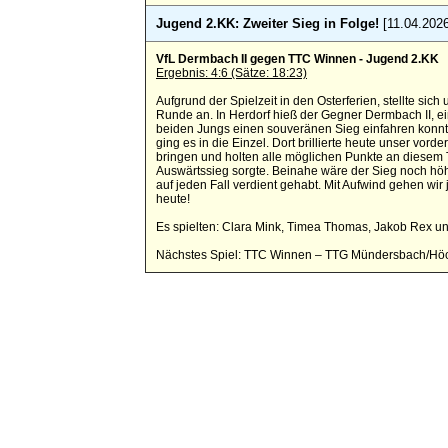
Jugend 2.KK: Zweiter Sieg in Folge!
[11.04.2026
VfL Dermbach II gegen TTC Winnen - Jugend 2.KK
Ergebnis: 4:6 (Sätze: 18:23)
Aufgrund der Spielzeit in den Osterferien, stellte si
Runde an. In Herdorf hieß der Gegner Dermbach II, ein
beiden Jungs einen souveränen Sieg einfahren konnten
ging es in die Einzel. Dort brillierte heute unser vo
bringen und holten alle möglichen Punkte an diesem Ta
Auswärtssieg sorgte. Beinahe wäre der Sieg noch höh
auf jeden Fall verdient gehabt. Mit Aufwind gehen wir
heute!
Es spielten: Clara Mink, Timea Thomas, Jakob Rex un
Nächstes Spiel: TTC Winnen – TTG Mündersbach/Höc