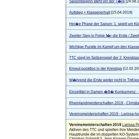
Saisonbeginn steht vor der T�re
[24.08.
Aufstieg + Klassenerhalt
[15.04.2019]
Hei�e Phase der Saison: 1. spielt um Klas
Zweiter Sieg in Folge f�r die Erste / Zwei
Wichtige Punkte im Kampf um den Klasse
TTC siegt im Spitzenspiel der 2. Kreiskla
Erneut punktlos in der Kreisliga
[12.02.20
W�hrend die Erste weiter nicht in Tritt 
Einzeltitel in Damen �B� Konkurrrenz - Q
Rheinlandmeisterschaften 2019 - Christi
Vereinsmeisterschaften 2019 - Larissa hol
Vereinsmeisterschaften 2019
Larissa Pr
Aktiven des TTC und spielten ihre Meister
Hauptrunde die im doppelten KO-System a
Christian Schmidt 3. Jens Kloeren
Doppel