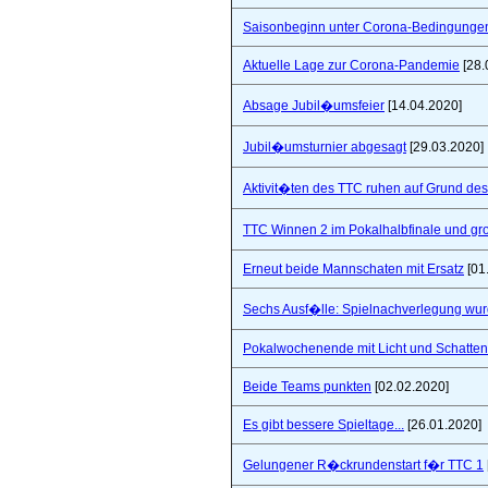
Saisonbeginn unter Corona-Bedingunge
Aktuelle Lage zur Corona-Pandemie
[28.
Absage Jubil�umsfeier
[14.04.2020]
Jubil�umsturnier abgesagt
[29.03.2020]
Aktivit�ten des TTC ruhen auf Grund de
TTC Winnen 2 im Pokalhalbfinale und 
Erneut beide Mannschaten mit Ersatz
[01
Sechs Ausf�lle: Spielnachverlegung wu
Pokalwochenende mit Licht und Schatten 
Beide Teams punkten
[02.02.2020]
Es gibt bessere Spieltage...
[26.01.2020]
Gelungener R�ckrundenstart f�r TTC 1