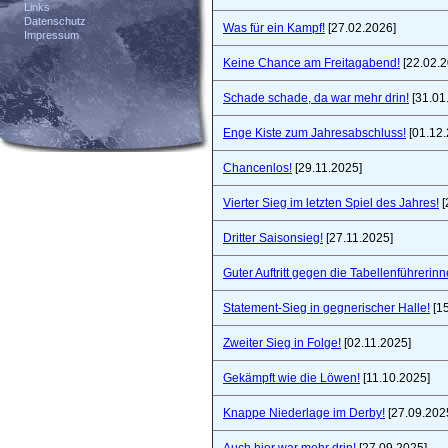
Links
Datenschutz
Was für ein Kampf!
[27.02.2026]
Impressum
Keine Chance am Freitagabend!
[22.02.2
Schade schade, da war mehr drin!
[31.01
Enge Kiste zum Jahresabschluss!
[01.12.
Chancenlos!
[29.11.2025]
Vierter Sieg im letzten Spiel des Jahres!
[
Dritter Saisonsieg!
[27.11.2025]
Guter Auftritt gegen die Tabellenführerinn
Statement-Sieg in gegnerischer Halle!
[15
Zweiter Sieg in Folge!
[02.11.2025]
Gekämpft wie die Löwen!
[11.10.2025]
Knappe Niederlage im Derby!
[27.09.202