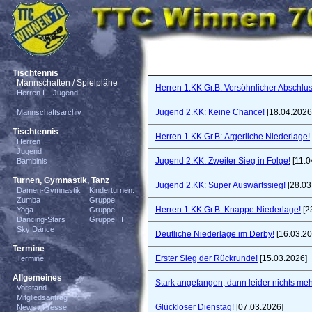
Tischtennis
Mannschaften / Spielpläne
Herren 1.KK Gr.B: Versöhnlicher Abschlus
Herren I
Jugend I
Jugend 2.KK: Keine Chance!
[18.04.2026
Mannschaftsarchiv
Tischtennis
Herren 1.KK Gr.B: Ärgerliche Niederlage!
Herren
Jugend
Jugend 2.KK: Zweiter Sieg in Folge!
[11.0
Bambinis
Turnen, Gymnastik, Tanz
Jugend 2.KK: Super Auswärtssieg!
[28.03
Damen-Gymnastik
Kinderturnen:
Zumba
Gruppe I
Herren 1.KK Gr.B: Knappe Niederlage!
[2
Yoga
Gruppe II
Dancing-Stars
Gruppe III
Sky Dance
Deutliche Niederlage im Derby!
[16.03.20
Termine
Erster Sieg der Rückrunde!
[15.03.2026]
Termine
Allgemeines
Stark angefangen, dann leider nichts meh
Vorstand
Mitgliedsantrag
Glückloser Dienstag!
[07.03.2026]
News / Presse