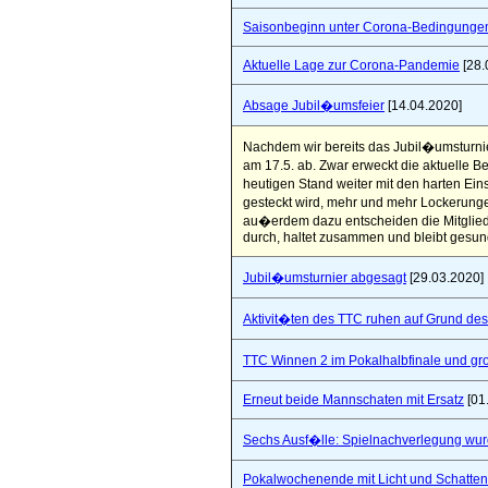
Saisonbeginn unter Corona-Bedingunge
Aktuelle Lage zur Corona-Pandemie
[28.
Absage Jubil�umsfeier
[14.04.2020]
Nachdem wir bereits das Jubil�umsturni
am 17.5. ab. Zwar erweckt die aktuelle 
heutigen Stand weiter mit den harten Ei
gesteckt wird, mehr und mehr Lockerunge
au�erdem dazu entscheiden die Mitglied
durch, haltet zusammen und bleibt gesun
Jubil�umsturnier abgesagt
[29.03.2020]
Aktivit�ten des TTC ruhen auf Grund de
TTC Winnen 2 im Pokalhalbfinale und 
Erneut beide Mannschaten mit Ersatz
[01
Sechs Ausf�lle: Spielnachverlegung wu
Pokalwochenende mit Licht und Schatten 