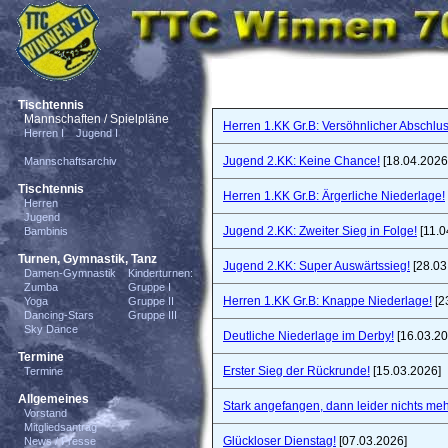
Tischtennis
Mannschaften / Spielpläne
Herren 1.KK Gr.B: Versöhnlicher Abschlus
Herren I
Jugend I
Jugend 2.KK: Keine Chance!
[18.04.2026
Mannschaftsarchiv
Tischtennis
Herren 1.KK Gr.B: Ärgerliche Niederlage!
Herren
Jugend
Jugend 2.KK: Zweiter Sieg in Folge!
[11.0
Bambinis
Turnen, Gymnastik, Tanz
Jugend 2.KK: Super Auswärtssieg!
[28.03
Damen-Gymnastik
Kinderturnen:
Zumba
Gruppe I
Herren 1.KK Gr.B: Knappe Niederlage!
[2
Yoga
Gruppe II
Dancing-Stars
Gruppe III
Sky Dance
Deutliche Niederlage im Derby!
[16.03.20
Termine
Erster Sieg der Rückrunde!
[15.03.2026]
Termine
Allgemeines
Stark angefangen, dann leider nichts meh
Vorstand
Mitgliedsantrag
Glückloser Dienstag!
[07.03.2026]
News / Presse