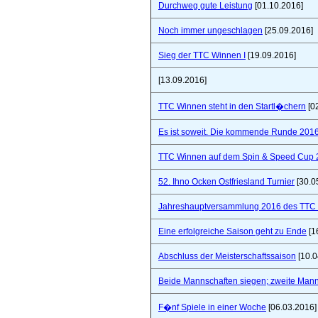
Durchweg gute Leistung
[01.10.2016]
Noch immer ungeschlagen
[25.09.2016]
Sieg der TTC Winnen I
[19.09.2016]
[13.09.2016]
TTC Winnen steht in den Startl�chern
[0
Es ist soweit. Die kommende Runde 2016/
TTC Winnen auf dem Spin & Speed Cup 
52. Ihno Ocken Ostfriesland Turnier
[30.0
Jahreshauptversammlung 2016 des TTC W
Eine erfolgreiche Saison geht zu Ende
[1
Abschluss der Meisterschaftssaison
[10.0
Beide Mannschaften siegen; zweite Mannsc
F�nf Spiele in einer Woche
[06.03.2016]