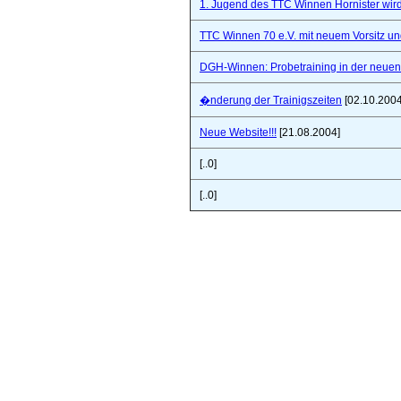
1. Jugend des TTC Winnen Hornister wir
TTC Winnen 70 e.V. mit neuem Vorsitz un
DGH-Winnen: Probetraining in der neuen 
�nderung der Trainigszeiten
[02.10.2004
Neue Website!!!
[21.08.2004]
[..0]
[..0]