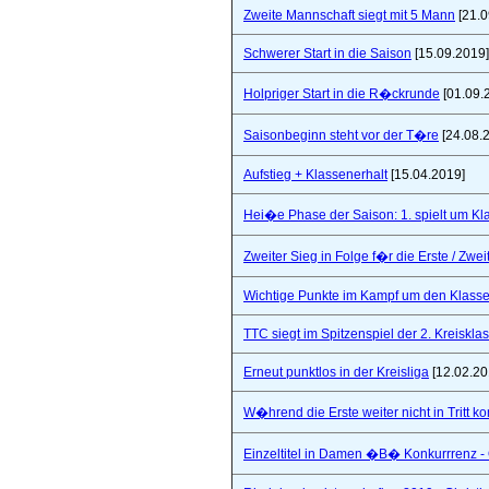
Zweite Mannschaft siegt mit 5 Mann
[21.0
Schwerer Start in die Saison
[15.09.2019]
Holpriger Start in die R�ckrunde
[01.09.
Saisonbeginn steht vor der T�re
[24.08.
Aufstieg + Klassenerhalt
[15.04.2019]
Hei�e Phase der Saison: 1. spielt um Klas
Zweiter Sieg in Folge f�r die Erste / Zwei
Wichtige Punkte im Kampf um den Klasse
TTC siegt im Spitzenspiel der 2. Kreiskla
Erneut punktlos in der Kreisliga
[12.02.20
W�hrend die Erste weiter nicht in Tritt 
Einzeltitel in Damen �B� Konkurrrenz - Q