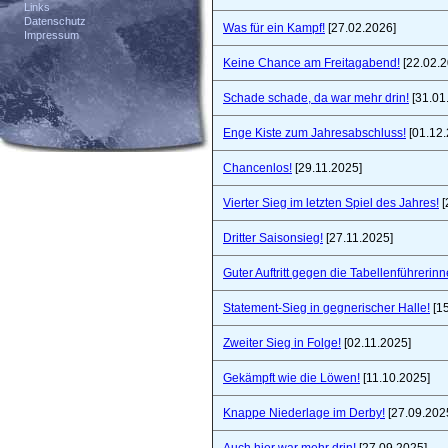
Links
Datenschutz
Was für ein Kampf!
[27.02.2026]
Impressum
Keine Chance am Freitagabend!
[22.02.2
Schade schade, da war mehr drin!
[31.01
Enge Kiste zum Jahresabschluss!
[01.12.
Chancenlos!
[29.11.2025]
Vierter Sieg im letzten Spiel des Jahres!
[
Dritter Saisonsieg!
[27.11.2025]
Guter Auftritt gegen die Tabellenführerinn
Statement-Sieg in gegnerischer Halle!
[15
Zweiter Sieg in Folge!
[02.11.2025]
Gekämpft wie die Löwen!
[11.10.2025]
Knappe Niederlage im Derby!
[27.09.202