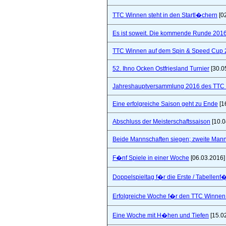
TTC Winnen steht in den Startl�chern
[0
Es ist soweit. Die kommende Runde 2016/
TTC Winnen auf dem Spin & Speed Cup 
52. Ihno Ocken Ostfriesland Turnier
[30.0
Jahreshauptversammlung 2016 des TTC W
Eine erfolgreiche Saison geht zu Ende
[1
Abschluss der Meisterschaftssaison
[10.0
Beide Mannschaften siegen; zweite Mannsc
F�nf Spiele in einer Woche
[06.03.2016]
Doppelspieltag f�r die Erste / Tabellenf
Erfolgreiche Woche f�r den TTC Winnen
Eine Woche mit H�hen und Tiefen
[15.0