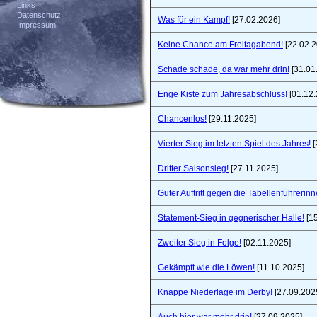
Links
Datenschutz
Was für ein Kampf!
[27.02.2026]
Impressum
Keine Chance am Freitagabend!
[22.02.2
Schade schade, da war mehr drin!
[31.01
Enge Kiste zum Jahresabschluss!
[01.12.
Chancenlos!
[29.11.2025]
Vierter Sieg im letzten Spiel des Jahres!
[
Dritter Saisonsieg!
[27.11.2025]
Guter Auftritt gegen die Tabellenführerinn
Statement-Sieg in gegnerischer Halle!
[15
Zweiter Sieg in Folge!
[02.11.2025]
Gekämpft wie die Löwen!
[11.10.2025]
Knappe Niederlage im Derby!
[27.09.202