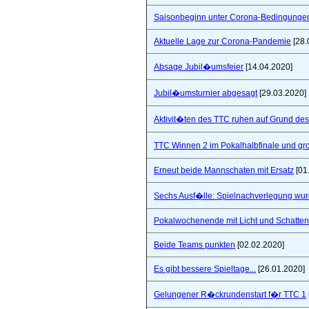
Saisonbeginn unter Corona-Bedingunge
Aktuelle Lage zur Corona-Pandemie
[28.
Absage Jubil�umsfeier
[14.04.2020]
Jubil�umsturnier abgesagt
[29.03.2020]
Aktivit�ten des TTC ruhen auf Grund de
TTC Winnen 2 im Pokalhalbfinale und 
Erneut beide Mannschaten mit Ersatz
[01
Sechs Ausf�lle: Spielnachverlegung wu
Pokalwochenende mit Licht und Schatten 
Beide Teams punkten
[02.02.2020]
Es gibt bessere Spieltage...
[26.01.2020]
Gelungener R�ckrundenstart f�r TTC 1