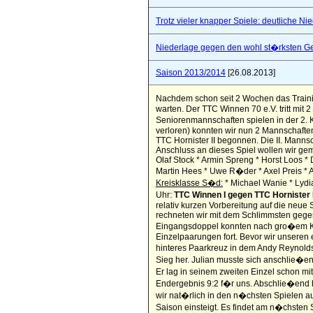
Trotz vieler knapper Spiele: deutliche Ni
Niederlage gegen den wohl st�rksten Ge
Saison 2013/2014
[26.08.2013]
Nachdem schon seit 2 Wochen das Trainin
warten. Der TTC Winnen 70 e.V. tritt mi
Seniorenmannschaften spielen in der 2. 
verloren) konnten wir nun 2 Mannschafte
TTC Hornister II begonnen. Die II. Manns
Anschluss an dieses Spiel wollen wir g
Olaf Stock * Armin Spreng * Horst Loos * 
Martin Hees * Uwe R�der * Axel Preis * 
Kreisklasse S�d:
* Michael Wanie * Lydi
Uhr:
TTC Winnen I gegen TTC Hornister 
relativ kurzen Vorbereitung auf die neue
rechneten wir mit dem Schlimmsten gegen 
Eingangsdoppel konnten nach gro�em Kamp
Einzelpaarungen fort. Bevor wir unseren
hinteres Paarkreuz in dem Andy Reynolds 
Sieg her. Julian musste sich anschlie�en
Er lag in seinem zweiten Einzel schon mi
Endergebnis 9:2 f�r uns. Abschlie�end b
wir nat�rlich in den n�chsten Spielen a
Saison einsteigt. Es findet am n�chsten