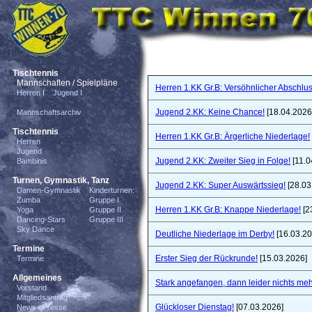
Tischtennis
Mannschaften / Spielpläne
Herren 1.KK Gr.B: Versöhnlicher Abschlus
Herren I
Jugend I
Jugend 2.KK: Keine Chance!
[18.04.2026
Mannschaftsarchiv
Tischtennis
Herren 1.KK Gr.B: Ärgerliche Niederlage!
Herren
Jugend
Jugend 2.KK: Zweiter Sieg in Folge!
[11.0
Bambinis
Turnen, Gymnastik, Tanz
Jugend 2.KK: Super Auswärtssieg!
[28.03
Damen-Gymnastik
Kinderturnen:
Zumba
Gruppe I
Herren 1.KK Gr.B: Knappe Niederlage!
[2
Yoga
Gruppe II
Dancing-Stars
Gruppe III
Sky Dance
Deutliche Niederlage im Derby!
[16.03.20
Termine
Erster Sieg der Rückrunde!
[15.03.2026]
Termine
Allgemeines
Stark angefangen, dann leider nichts meh
Vorstand
Mitgliedsantrag
Glückloser Dienstag!
[07.03.2026]
News / Presse