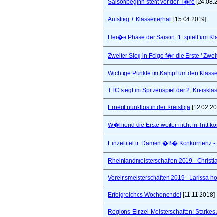
Saisonbeginn steht vor der T�re
[24.08.
Aufstieg + Klassenerhalt
[15.04.2019]
Hei�e Phase der Saison: 1. spielt um Klas
Zweiter Sieg in Folge f�r die Erste / Zwei
Wichtige Punkte im Kampf um den Klasse
TTC siegt im Spitzenspiel der 2. Kreiskla
Erneut punktlos in der Kreisliga
[12.02.20
W�hrend die Erste weiter nicht in Tritt 
Einzeltitel in Damen �B� Konkurrrenz - Q
Rheinlandmeisterschaften 2019 - Christi
Vereinsmeisterschaften 2019 - Larissa hol
Erfolgreiches Wochenende!
[11.11.2018]
Regions-Einzel-Meisterschaften: Starkes