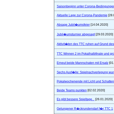
Saisonbeginn unter Corona-Bedingunge
Aktuelle Lage zur Corona-Pandemie
[28.
Absage Jubil�umsfeier
[14.04.2020]
Jubil�umsturnier abgesagt
[29.03.2020]
Aktivit�ten des TTC ruhen auf Grund de
TTC Winnen 2 im Pokalhalbfinale und 
Erneut beide Mannschaten mit Ersatz
[01
Sechs Ausf�lle: Spielnachverlegung wu
Pokalwochenende mit Licht und Schatten 
Beide Teams punkten
[02.02.2020]
Es gibt bessere Spieltage...
[26.01.2020]
Gelungener R�ckrundenstart f�r TTC 1