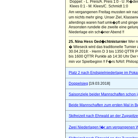
Doppel: - L. Preis/A. Preis 1:0 - U. R�de
Klees 0:1 - M. Klees/C. Schmidt 1:0
Am vergangenen Freitag mussten wir nac
um nichts mehr ging. Unser Ziel, Klassene
allerdings waren hart umk�pft und gingen
Ansonsten rundete die zweite eine gelung
Niederlage ein sch�ner Abend !!
25. Nina Hess Ged�chtnisturnier
Wer n
� Wieseck wird das traditionelle Turnie
30.04.2018: - Herrn D 3 bis 1350 QTTR P
bis 1600 QTTR Punkte ab 14:30 Uhr Der Q
min vor Spielbeginn !! F�rs NAVI: Phil
Platz 2 nach Endspielniederlage im Poka
Doppelsieg
[19.03.2018]
Saisonziele beider Mannschaften schon jet
Beide Mannschaften zum ersten Mal in B
Skifreizeit nach Ehrwald an der Zugspitze
Zwei Niederlagen f�r am vergangenen