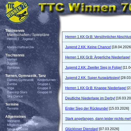
Tischtennis
Mannschaften / Spielpläne
Herren 1.KK Gr.B: Versöhnlicher Abschlus
Herren I
Jugend I
Jugend 2.KK: Keine Chance!
[18.04.2026
Mannschaftsarchiv
Tischtennis
Herren 1.KK Gr.B: Ärgerliche Niederlage!
Herren
Jugend
Jugend 2.KK: Zweiter Sieg in Folge!
[11.0
Bambinis
Turnen, Gymnastik, Tanz
Jugend 2.KK: Super Auswärtssieg!
[28.03
Damen-Gymnastik
Kinderturnen:
Zumba
Gruppe I
Herren 1.KK Gr.B: Knappe Niederlage!
[2
Yoga
Gruppe II
Dancing-Stars
Gruppe III
Sky Dance
Deutliche Niederlage im Derby!
[16.03.20
Termine
Erster Sieg der Rückrunde!
[15.03.2026]
Termine
Allgemeines
Stark angefangen, dann leider nichts meh
Vorstand
Mitgliedsantrag
Glückloser Dienstag!
[07.03.2026]
News / Presse