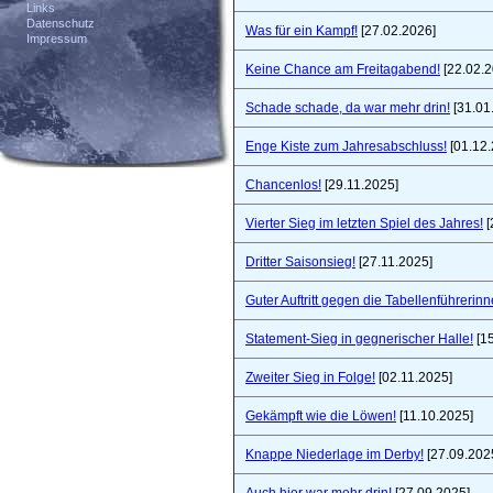
Links
Datenschutz
Was für ein Kampf!
[27.02.2026]
Impressum
Keine Chance am Freitagabend!
[22.02.2
Schade schade, da war mehr drin!
[31.01
Enge Kiste zum Jahresabschluss!
[01.12.
Chancenlos!
[29.11.2025]
Vierter Sieg im letzten Spiel des Jahres!
[
Dritter Saisonsieg!
[27.11.2025]
Guter Auftritt gegen die Tabellenführerinn
Statement-Sieg in gegnerischer Halle!
[15
Zweiter Sieg in Folge!
[02.11.2025]
Gekämpft wie die Löwen!
[11.10.2025]
Knappe Niederlage im Derby!
[27.09.202