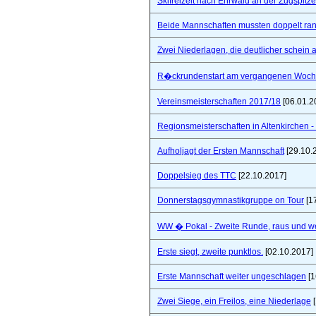
Skifreizeit nach Ehrwald an der Zugspitze
Beide Mannschaften mussten doppelt ra
Zwei Niederlagen, die deutlicher schein a
R�ckrundenstart am vergangenen Woc
Vereinsmeisterschaften 2017/18
[06.01.2
Regionsmeisterschaften in Altenkirchen - 
Aufholjagt der Ersten Mannschaft
[29.10.
Doppelsieg des TTC
[22.10.2017]
Donnerstagsgymnastikgruppe on Tour
[1
WW � Pokal - Zweite Runde, raus und wei
Erste siegt, zweite punktlos.
[02.10.2017]
Erste Mannschaft weiter ungeschlagen
[1
Zwei Siege, ein Freilos, eine Niederlage
[