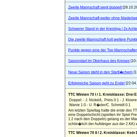
Zweite Mannschaft siegt doppelt
[28.10.2
Zweite Mannschaft weiter ohne Niederla
Schwerer Stand in der Kreisliga / 2x Ach
Die zweite Mannschaft holt weitere Punkt
Punkte gegen eine der Top-Mannschaften 
Saisonstart im Oberhaus des Kreises
[10.
Neue Saison steht in den Startl�chern
[1
Erfolgreiche Saison geht zu Ende!
[22.04
TTC Winnen 70 I / 1. Kreisklasse: Drei 
Doppel: - J. Nickel/L. Preis 0:1 - J. Kloer
Wanie 1:0 - U. R�der/C. Schmidt 0:1
Am letzten Spieltag hatte die erste des 
eine Doppelschicht (spielten ihr Spiel Fre
1:2 nach den Doppeln) gelang es der Mann
schlie�lich der Aufsteiger aus der 2.KK) w
TTC Winnen 70 II / 2. Kreisklasse: Kei