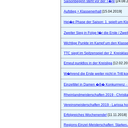
Saisonbeginn steht vor der T�re
[24.08.
Aufstieg + Klassenerhalt
[15.04.2019]
Hei�e Phase der Saison: 1. spielt um Klas
Zweiter Sieg in Folge f�r die Erste / Zwei
Wichtige Punkte im Kampf um den Klasse
TTC siegt im Spitzenspiel der 2. Kreiskla
Erneut punktlos in der Kreisliga
[12.02.20
W�hrend die Erste weiter nicht in Tritt 
Einzeltitel in Damen �B� Konkurrrenz - Q
Rheinlandmeisterschaften 2019 - Christi
Vereinsmeisterschaften 2019 - Larissa hol
Erfolgreiches Wochenende!
[11.11.2018]
Regions-Einzel-Meisterschaften: Starkes