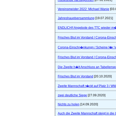
Rückrunde hat begonnen
[27.02.2022]
Vereinsmeister 2022: Michael Wanie
[03.
Jahreshauptversammlung
[19.07.2021]
ENDLICH!! Angebote des TTC wieder m�
Frisches Blut im Vorstand / Corona-Ein
Corona-Einschr�nkungn / Scheine f�r V
Frisches Blut im Vorstand / Corona-Ein
Die Zweite h�lt Anschluss an Tabellensp
Frisches Blut im Vorstand
[20.10.2020]
Zweite Mannschaft r�ckt auf Platz 3 / W
zwei deutliche Siege
[27.09.2020]
Nichts zu holen
[14.09.2020]
Auch die Zweite Mannschaft steigt in die