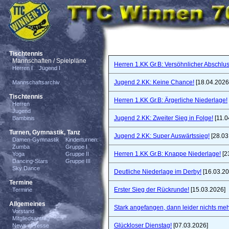
Tischtennis
Mannschaften / Spielpläne
Herren 1.KK Gr.B: Versöhnlicher Abschlus
Herren I
Jugend I
Jugend 2.KK: Keine Chance!
[18.04.2026
Mannschaftsarchiv
Tischtennis
Herren 1.KK Gr.B: Ärgerliche Niederlage!
Herren
Jugend
Jugend 2.KK: Zweiter Sieg in Folge!
[11.0
Bambinis
Turnen, Gymnastik, Tanz
Jugend 2.KK: Super Auswärtssieg!
[28.03
Damen-Gymnastik
Kinderturnen:
Zumba
Gruppe I
Herren 1.KK Gr.B: Knappe Niederlage!
[2
Yoga
Gruppe II
Dancing-Stars
Gruppe III
Sky Dance
Deutliche Niederlage im Derby!
[16.03.20
Termine
Erster Sieg der Rückrunde!
[15.03.2026]
Termine
Allgemeines
Stark angefangen, dann leider nichts meh
Vorstand
Mitgliedsantrag
Glückloser Dienstag!
[07.03.2026]
News / Presse