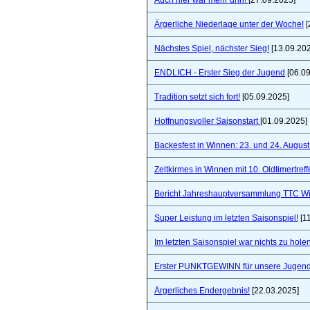
Auch hier war mehr drin!
[27.09.2025]
Ärgerliche Niederlage unter der Woche!
[
Nächstes Spiel, nächster Sieg!
[13.09.20
ENDLICH - Erster Sieg der Jugend
[06.09
Tradition setzt sich fort!
[05.09.2025]
Hoffnungsvoller Saisonstart
[01.09.2025]
Backesfest in Winnen: 23. und 24. Augus
Zeltkirmes in Winnen mit 10. Oldtimertref
Bericht Jahreshauptversammlung TTC W
Super Leistung im letzten Saisonspiel!
[1
Im letzten Saisonspiel war nichts zu holen
Erster PUNKTGEWINN für unsere Jugend
Ärgerliches Endergebnis!
[22.03.2025]