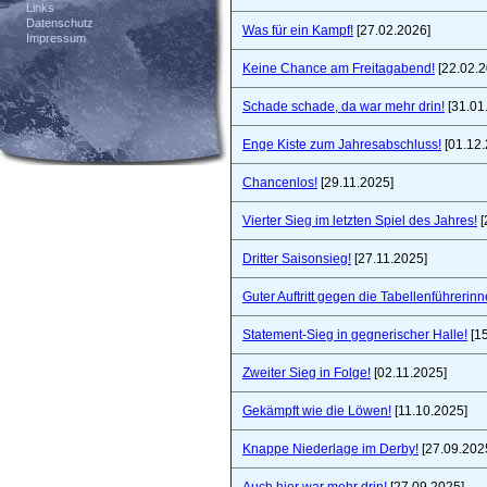
Links
Datenschutz
Was für ein Kampf!
[27.02.2026]
Impressum
Keine Chance am Freitagabend!
[22.02.2
Schade schade, da war mehr drin!
[31.01
Enge Kiste zum Jahresabschluss!
[01.12.
Chancenlos!
[29.11.2025]
Vierter Sieg im letzten Spiel des Jahres!
[
Dritter Saisonsieg!
[27.11.2025]
Guter Auftritt gegen die Tabellenführerinn
Statement-Sieg in gegnerischer Halle!
[15
Zweiter Sieg in Folge!
[02.11.2025]
Gekämpft wie die Löwen!
[11.10.2025]
Knappe Niederlage im Derby!
[27.09.202