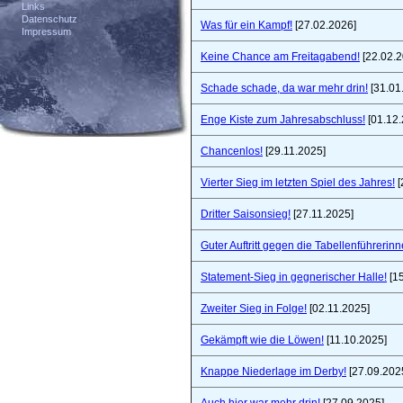
Links
Datenschutz
Was für ein Kampf!
[27.02.2026]
Impressum
Keine Chance am Freitagabend!
[22.02.2
Schade schade, da war mehr drin!
[31.01
Enge Kiste zum Jahresabschluss!
[01.12.
Chancenlos!
[29.11.2025]
Vierter Sieg im letzten Spiel des Jahres!
[
Dritter Saisonsieg!
[27.11.2025]
Guter Auftritt gegen die Tabellenführerinn
Statement-Sieg in gegnerischer Halle!
[15
Zweiter Sieg in Folge!
[02.11.2025]
Gekämpft wie die Löwen!
[11.10.2025]
Knappe Niederlage im Derby!
[27.09.202