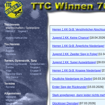
Tischtennis
Mannschaften / Spielpläne
Herren 1.KK Gr.B: Versöhnlicher Abschlus
Herren I
Jugend I
Jugend 2.KK: Keine Chance!
[18.04.2026
Mannschaftsarchiv
Tischtennis
Herren 1.KK Gr.B: Ärgerliche Niederlage!
Herren
Jugend
Jugend 2.KK: Zweiter Sieg in Folge!
[11.0
Bambinis
Turnen, Gymnastik, Tanz
Jugend 2.KK: Super Auswärtssieg!
[28.03
Damen-Gymnastik
Kinderturnen:
Zumba
Gruppe I
Herren 1.KK Gr.B: Knappe Niederlage!
[2
Yoga
Gruppe II
Dancing-Stars
Gruppe III
Sky Dance
Deutliche Niederlage im Derby!
[16.03.20
Termine
Erster Sieg der Rückrunde!
[15.03.2026]
Termine
Allgemeines
Stark angefangen, dann leider nichts meh
Vorstand
Mitgliedsantrag
Glückloser Dienstag!
[07.03.2026]
News / Presse