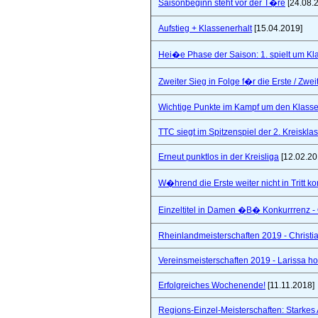
Saisonbeginn steht vor der T�re
[24.08.
Aufstieg + Klassenerhalt
[15.04.2019]
Hei�e Phase der Saison: 1. spielt um Klas
Zweiter Sieg in Folge f�r die Erste / Zwei
Wichtige Punkte im Kampf um den Klasse
TTC siegt im Spitzenspiel der 2. Kreiskla
Erneut punktlos in der Kreisliga
[12.02.20
W�hrend die Erste weiter nicht in Tritt 
Einzeltitel in Damen �B� Konkurrrenz - Q
Rheinlandmeisterschaften 2019 - Christi
Vereinsmeisterschaften 2019 - Larissa hol
Erfolgreiches Wochenende!
[11.11.2018]
Regions-Einzel-Meisterschaften: Starkes