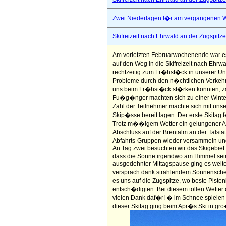
Zwei Niederlagen f�r am vergangenen
Skifreizeit nach Ehrwald an der Zugspitze
Am vorletzten Februarwochenende war es
auf den Weg in die Skifreizeit nach Ehrw
rechtzeitig zum Fr�hst�ck in unserer U
Probleme durch den n�chtlichen Verkehr,
uns beim Fr�hst�ck st�rken konnten, zahl
Fu�g�nger machten sich zu einer Winte
Zahl der Teilnehmer machte sich mit uns
Skip�sse bereit lagen. Der erste Skitag
Trotz m��igem Wetter ein gelungener Au
Abschluss auf der Brentalm an der Talsta
Abfahrts-Gruppen wieder versammeln und
An Tag zwei besuchten wir das Skigebiet 
dass die Sonne irgendwo am Himmel sein 
ausgedehnter Mittagspause ging es weiter
versprach dank strahlendem Sonnensche
es uns auf die Zugspitze, wo beste Pist
entsch�digten. Bei diesem tollen Wetter
vielen Dank daf�r! � im Schnee spielen 
dieser Skitag ging beim Apr�s Ski in gr