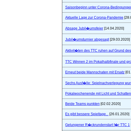
Saisonbeginn unter Corona-Bedingunge
Aktuelle Lage zur Corona-Pandemie
[28.
Absage Jubil�umsfeier
[14.04.2020]
Jubil�umsturnier abgesagt
[29.03.2020]
Aktivit�ten des TTC ruhen auf Grund de
TTC Winnen 2 im Pokalhalbfinale und 
Erneut beide Mannschaten mit Ersatz
[01
Sechs Ausf�lle: Spielnachverlegung wu
Pokalwochenende mit Licht und Schatten 
Beide Teams punkten
[02.02.2020]
Es gibt bessere Spieltage...
[26.01.2020]
Gelungener R�ckrundenstart f�r TTC 1